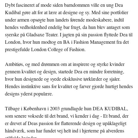
Dybt fascineret af mode siden barndommen ville en ung Dea
Kudibal gøre alt for at lære at designe og sy. Med sine portfolier
under armen opsøgte hun landets førende modeskabere, indtil
hendes vedholdenhed endelig bar frugt, da hun blev antaget som
syerske på Gladsaxe Teater. I jagten på sin passion flyttede Dea til
London, hvor hun modtog en BA i Fashion Management fra det
prestigefulde London College of Fashion.
Ambitiøs, og med drømmen om at inspirere og styrke kvinder
gennem kvalitet og design, startede Dea en mindre forretning,
hvor hun designede og syede eksklusive tørklæder og sjaler.
Hendes instinktive sans for kvalitet og farver gjorde hurtigt hendes
designs yderst populære.
Tilbage i København i 2003 grundlagde hun DEA KUDIBAL,
som senere voksede til det brand, vi kender i dag - Et brand, der
er drevet af Deas passion for flatterende design og upåklageligt
håndværk, som har fundet vej helt ind i hjerterne på alverdens
stilfulde kvinder.